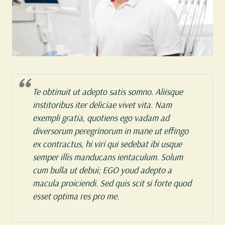
Te obtinuit ut adepto satis somno. Aliisque
institoribus iter deliciae vivet vita. Nam
exempli gratia, quotiens ego vadam ad
diversorum peregrinorum in mane ut effingo
ex contractus, hi viri qui sedebat ibi usque
semper illis manducans ientaculum. Solum
cum bulla ut debui; EGO youd adepto a
macula proiciendi. Sed quis scit si forte quod
esset optima res pro me.